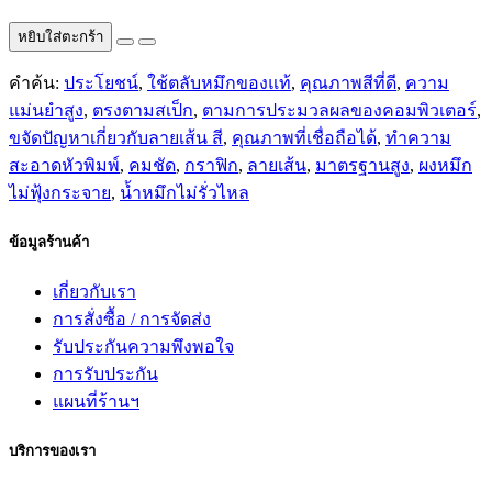
หยิบใส่ตะกร้า
คำค้น:
ประโยชน์
,
ใช้ตลับหมึกของแท้
,
คุณภาพสีที่ดี
,
ความ
แม่นยำสูง
,
ตรงตามสเป็ก
,
ตามการประมวลผลของคอมพิวเตอร์
,
ขจัดปัญหาเกี่ยวกับลายเส้น สี
,
คุณภาพที่เชื่อถือได้
,
ทำความ
สะอาดหัวพิมพ์
,
คมชัด
,
กราฟิก
,
ลายเส้น
,
มาตรฐานสูง
,
ผงหมึก
ไม่ฟุ้งกระจาย
,
น้ำหมึกไม่รั่วไหล
ข้อมูลร้านค้า
เกี่ยวกับเรา
การสั่งซื้อ / การจัดส่ง
รับประกันความพึงพอใจ
การรับประกัน
แผนที่ร้านฯ
บริการของเรา