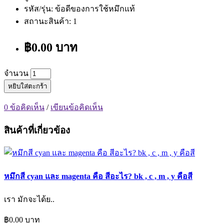
รหัส/รุ่น: ข้อดีของการใช้หมึกแท้
สถานะสินค้า: 1
฿0.00 บาท
จำนวน
หยิบใส่ตะกร้า
0 ข้อคิดเห็น
/
เขียนข้อคิดเห็น
สินค้าที่เกี่ยวข้อง
หมึกสี cyan และ magenta คือ สีอะไร? bk , c , m , y คือสี
เรา มักจะได้ย..
฿0.00 บาท