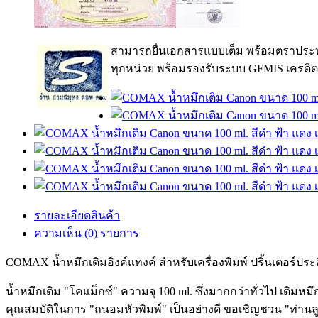
สามารถยื่นเอกสารแบบเต็ม พร้อมตราประท
ทุกหน่วย พร้อมรองรับระบบ GFMIS เครดิต
รายละเอียดสินค้า
ความเห็น (0) รายการ
COMAX น้ำหมึกเติมอิงค์แทงค์ สำหรับเครื่องพิมพ์ ปริ้นเตอร์ปร
น้ำหมึกเติม "โคแม็กซ์" ความจุ 100 ml. ซึ่งมากกว่าทั่วไป เติมหมึ
คุณสมบัติในการ "ถนอมหัวพิมพ์" เป็นอย่างดี ขอเชิญชวน "ท่านลู