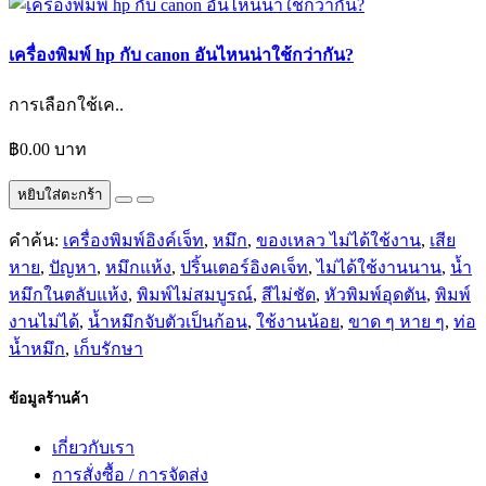
เครื่องพิมพ์ hp กับ canon อันไหนน่าใช้กว่ากัน?
การเลือกใช้เค..
฿0.00 บาท
หยิบใส่ตะกร้า
คำค้น:
เครื่องพิมพ์อิงค์เจ็ท
,
หมึก
,
ของเหลว ไม่ได้ใช้งาน
,
เสีย
หาย
,
ปัญหา
,
หมึกแห้ง
,
ปริ้นเตอร์อิงคเจ็ท
,
ไม่ได้ใช้งานนาน
,
น้ำ
หมึกในตลับแห้ง
,
พิมพ์ไม่สมบูรณ์
,
สีไม่ชัด
,
หัวพิมพ์อุดตัน
,
พิมพ์
งานไม่ได้
,
น้ำหมึกจับตัวเป็นก้อน
,
ใช้งานน้อย
,
ขาด ๆ หาย ๆ
,
ท่อ
น้ำหมึก
,
เก็บรักษา
ข้อมูลร้านค้า
เกี่ยวกับเรา
การสั่งซื้อ / การจัดส่ง