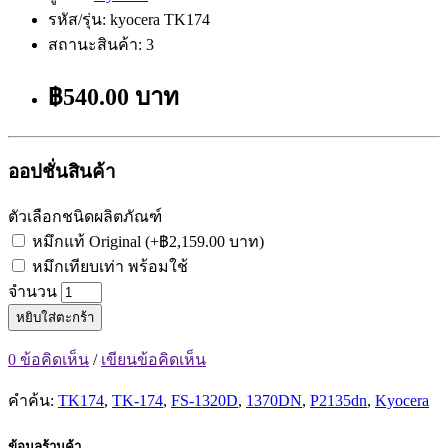
รหัส/รุ่น: kyocera TK174
สถานะสินค้า: 3
฿540.00 บาท
ออปชั่นสินค้า
ตัวเลือกชนิดผลิตภัณฑ์
หมึกแท้ Original (+฿2,159.00 บาท)
หมึกเทียบเท่า พร้อมใช้
จำนวน
หยิบใส่ตะกร้า
0 ข้อคิดเห็น
/
เขียนข้อคิดเห็น
คำค้น:
TK174
,
TK-174
,
FS-1320D
,
1370DN
,
P2135dn
,
Kyocera
ข้อมูลร้านค้า