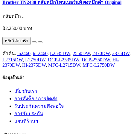
Brother TN2480 ตลับหมึกโทนเนอร์แท้ ผงหมึกดำ Original
ตลับหมึก ..
฿2,250.00 บาท
หยิบใส่ตะกร้า
คำค้น:
tn2460
,
tn-2460
,
L2535DW
,
2550DW
,
2370DW
,
2375DW
,
L2715DW
,
L2750DW
,
DCP-L2535DW
,
DCP-2550DW
,
Hl-
2370DW
,
Hl-2375DW
,
MFC-L2715DW
,
MFC-L2750DW
ข้อมูลร้านค้า
เกี่ยวกับเรา
การสั่งซื้อ / การจัดส่ง
รับประกันความพึงพอใจ
การรับประกัน
แผนที่ร้านฯ