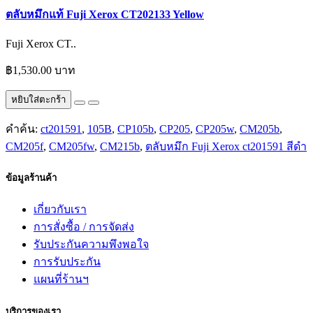
ตลับหมึกแท้ Fuji Xerox CT202133 Yellow
Fuji Xerox CT..
฿1,530.00 บาท
หยิบใส่ตะกร้า
คำค้น:
ct201591
,
105B
,
CP105b
,
CP205
,
CP205w
,
CM205b
,
CM205f
,
CM205fw
,
CM215b
,
ตลับหมึก Fuji Xerox ct201591 สีดำ
ข้อมูลร้านค้า
เกี่ยวกับเรา
การสั่งซื้อ / การจัดส่ง
รับประกันความพึงพอใจ
การรับประกัน
แผนที่ร้านฯ
บริการของเรา