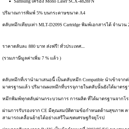
Samsung เครื่อง Mono Laser SCX-4828FN
ปริมาณการพิมพ์ 5% บนกระดาษขนาด A4
ตลับหมึกเทียบเท่า MLT-D209S Cartridge พิมพ์เอกสารได้ จำนวน 
ราคาตลับละ 880 บาท ส่งฟรี! ทั่วประเทศ...
(รวมภาษีมูลค่าเพิ่ม 7 % แล้ว )
ตลับหมึกที่เรานำมาเสนอนี้ เป็นตลับหมึก Compatible นำเข้าจา
มาตรฐานแล้ว ปริมาณผงหมึกที่บรรจุภายในตลับนั้นยังได้มาตรฐา
หมึกพิมพ์ทุกตลับผ่านกระบวนการ การผลิต ที่ได้มาตรฐานจากโ
ผ่านการรับรองจาก CE มีคุณสมบัติตามข้อกำหนดด้านสุขภาพ ค
สามารถเคลื่อนย้ายได้อย่างเสรีในเขตเศรษฐกิจยุโรป