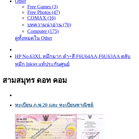
Other
Free Games (3)
Free Photos (47)
COMAX (16)
บทความน่าอ่าน (76)
Computer (175)
ดูทั้งหมดใน Other
HP No.63XL หมึกมาก ดำ+สี F6U64AA,F6U63AA ตลับ
หมึก Inkjet แท้ประกันศูนย์
สามสมุทร ดอท คอม
ทะเบียน ภ.พ.20 และ ทะเบียนพาณิชย์