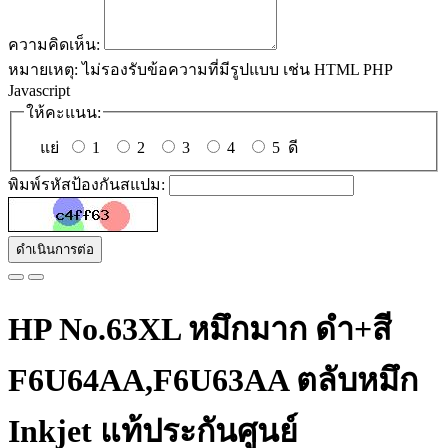
ความคิดเห็น:
หมายเหตุ:
ไม่รองรับข้อความที่มีรูปแบบ เช่น HTML PHP
Javascript
ให้คะแนน:
แย่
1
2
3
4
5
ดี
พิมพ์รหัสป้องกันสแปม:
ดำเนินการต่อ
HP No.63XL หมึกมาก ดำ+สี
F6U64AA,F6U63AA ตลับหมึก
Inkjet แท้ประกันศูนย์