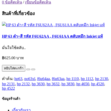
0 ข้อคิดเห็น
/
เขียนข้อคิดเห็น
สินค้าที่เกี่ยวข้อง
HP 63 ดำ+สี รหัส F6U62AA , F6U61AA ตลับหมึก Inkjet แท้
มั่นใจใช้ตลับ..
฿625.00 บาท
หยิบใส่ตะกร้า
คำค้น:
hp63
,
no63xl
,
f6u64aa
,
f6u63aa
,
hp 1110
,
hp 1112
,
hp 2130
,
hp 2131
,
hp 2132
,
hp 3630
,
hp 3632
,
hp 3830
,
hp 4650
,
hp 4520
,
hp 4522
ข้อมูลร้านค้า
เกี่ยวกับเรา