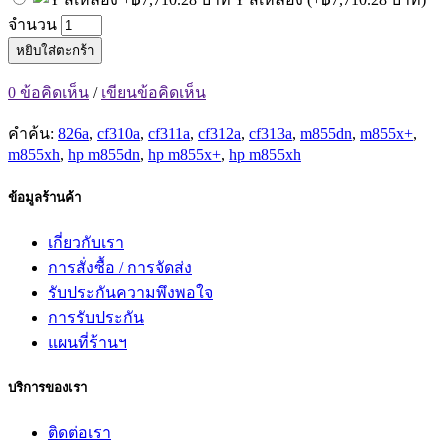
จำนวน
หยิบใส่ตะกร้า
0 ข้อคิดเห็น
/
เขียนข้อคิดเห็น
คำค้น:
826a
,
cf310a
,
cf311a
,
cf312a
,
cf313a
,
m855dn
,
m855x+
,
m855xh
,
hp m855dn
,
hp m855x+
,
hp m855xh
ข้อมูลร้านค้า
เกี่ยวกับเรา
การสั่งซื้อ / การจัดส่ง
รับประกันความพึงพอใจ
การรับประกัน
แผนที่ร้านฯ
บริการของเรา
ติดต่อเรา