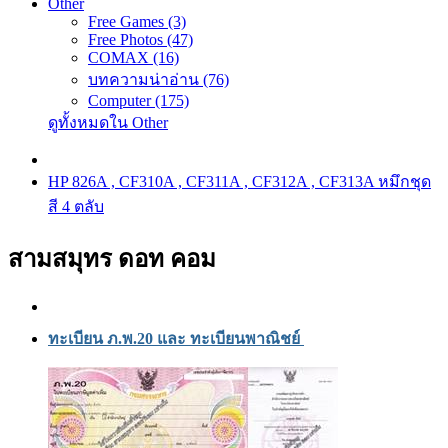
Other
Free Games (3)
Free Photos (47)
COMAX (16)
บทความน่าอ่าน (76)
Computer (175)
ดูทั้งหมดใน Other
HP 826A , CF310A , CF311A , CF312A , CF313A หมึกชุด
สี 4 ตลับ
สามสมุทร ดอท คอม
ทะเบียน ภ.พ.20 และ ทะเบียนพาณิชย์