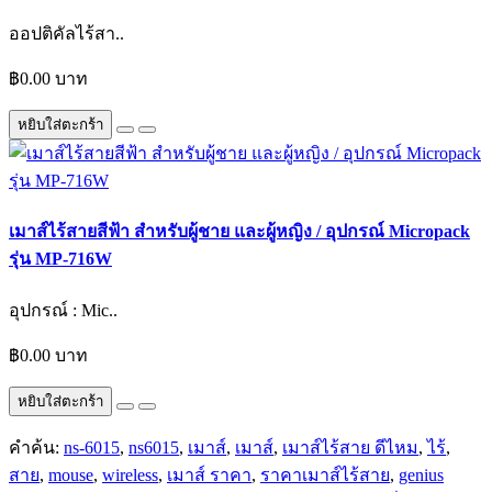
ออปติคัลไร้สา..
฿0.00 บาท
หยิบใส่ตะกร้า
เมาส์ไร้สายสีฟ้า สำหรับผู้ชาย และผู้หญิง / อุปกรณ์ Micropack
รุ่น MP-716W
อุปกรณ์ : Mic..
฿0.00 บาท
หยิบใส่ตะกร้า
คำค้น:
ns-6015
,
ns6015
,
เมาส์
,
เมาส์
,
เมาส์ไร้สาย ดีไหม
,
ไร้
,
สาย
,
mouse
,
wireless
,
เมาส์ ราคา
,
ราคาเมาส์ไร้สาย
,
genius