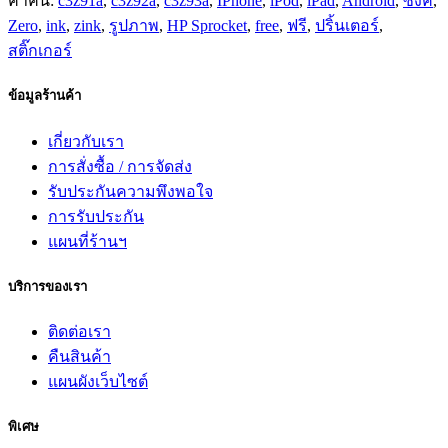
คำค้น:
c3z91a
,
c3z92a
,
c3z93a
,
IPhone
,
iPod
,
iPad
,
Android
,
ซิงค์
,
Zero
,
ink
,
zink
,
รูปภาพ
,
HP Sprocket
,
free
,
ฟรี
,
ปริ้นเตอร์
,
สติ๊กเกอร์
ข้อมูลร้านค้า
เกี่ยวกับเรา
การสั่งซื้อ / การจัดส่ง
รับประกันความพึงพอใจ
การรับประกัน
แผนที่ร้านฯ
บริการของเรา
ติดต่อเรา
คืนสินค้า
แผนผังเว็บไซต์
พิเศษ