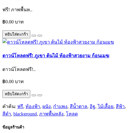
ฟรี! ภาพพื้นห..
฿0.00 บาท
หยิบใส่ตะกร้า
ดาวน์โหลดฟรี! ภูเขา ต้นไม้ ท้องฟ้าสวยงาม ก้อนเมฆ
ดาวน์โหลดฟรี!..
฿0.00 บาท
หยิบใส่ตะกร้า
คำค้น:
ฟรี
,
ท้องฟ้า
,
ผนัง
,
กำแพง
,
สีน้ำตาล
,
อิฐ
,
ไม้เลื้อย
,
สีฟ้า
,
สีดำ
,
blackground
,
ภาพพื้นหลัง
,
โหลด
ข้อมูลร้านค้า