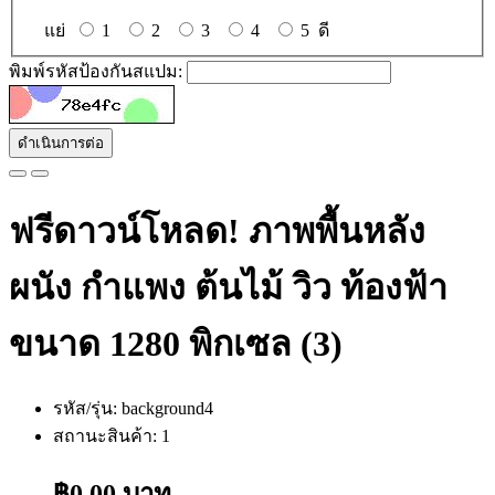
แย่
1
2
3
4
5
ดี
พิมพ์รหัสป้องกันสแปม:
ดำเนินการต่อ
ฟรีดาวน์โหลด! ภาพพื้นหลัง
ผนัง กำแพง ต้นไม้ วิว ท้องฟ้า
ขนาด 1280 พิกเซล (3)
รหัส/รุ่น: background4
สถานะสินค้า: 1
฿0.00 บาท