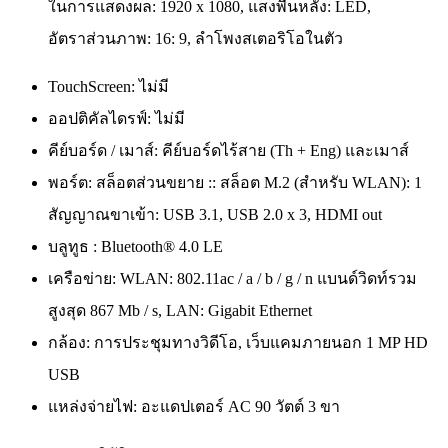
ในการแสดงผล: 1920 x 1080, แสงพื้นหลัง: LED,
อัตราส่วนภาพ: 16: 9, ลำโพงสเตอริโอในตัว
TouchScreen: ไม่มี
ออปติคัลไดรฟ์: ไม่มี
คีย์บอร์ด / เมาส์: คีย์บอร์ดไร้สาย (Th + Eng) และเมาส์
พอร์ต: สล็อตส่วนขยาย :: สล็อต M.2 (สำหรับ WLAN): 1
สัญญาณขาเข้า: USB 3.1, USB 2.0 x 3, HDMI out
บลูทูธ : Bluetooth® 4.0 LE
เครือข่าย: WLAN: 802.11ac / a / b / g / n แบนด์วิดท์รวม
สูงสุด 867 Mb / s, LAN: Gigabit Ethernet
กล้อง: การประชุมทางวิดีโอ, เว็บแคมภายนอก 1 MP HD
USB
แหล่งจ่ายไฟ: อะแดปเตอร์ AC 90 วัตต์ 3 ขา