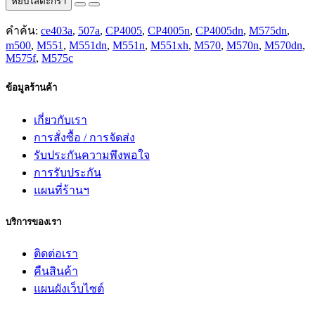
หยิบใส่ตะกร้า
คำค้น:
ce403a
,
507a
,
CP4005
,
CP4005n
,
CP4005dn
,
M575dn
,
m500
,
M551
,
M551dn
,
M551n
,
M551xh
,
M570
,
M570n
,
M570dn
,
M575f
,
M575c
ข้อมูลร้านค้า
เกี่ยวกับเรา
การสั่งซื้อ / การจัดส่ง
รับประกันความพึงพอใจ
การรับประกัน
แผนที่ร้านฯ
บริการของเรา
ติดต่อเรา
คืนสินค้า
แผนผังเว็บไซต์