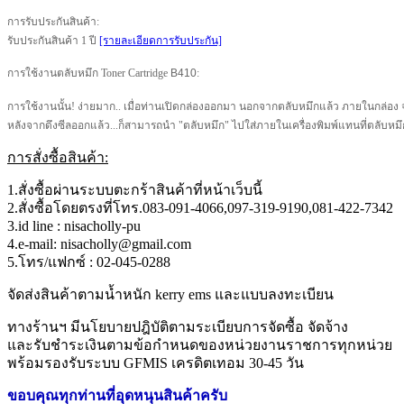
การรับประกันสินค้า:
รับประกันสินค้า 1 ปี
[รายละเอียดการรับประกัน]
การใช้งานตลับหมึก Toner Cartridge
B410
:
การใช้งานนั้น! ง่ายมาก.. เมื่อท่านเปิดกล่องออกมา นอกจากตลับหมึกแล้ว ภายในกล่อง จะม
หลังจากดึงซีลออกแล้ว...ก็สามารถนำ "ตลับหมึก" ไปใส่ภายในเครื่องพิมพ์แทนที่ตลับหมึกเก
การสั่งซื้อสินค้า:
1.สั่งซื้อผ่านระบบตะกร้าสินค้าที่หน้าเว็บนี้
2.สั่งซื้อโดยตรงที่โทร.083-091-4066,097-319-9190,081-422-7342
3.id line : nisacholly-pu
4.e-mail: nisacholly@gmail.com
5.โทร/แฟกซ์ : 02-045-0288
จัดส่งสินค้าตามน้ำหนัก kerry ems และแบบลงทะเบียน
ทางร้านฯ มีนโยบายปฎิบัติตามระเบียบการจัดซื้อ จัดจ้าง
และรับชำระเงินตามข้อกำหนดของหน่วยงานราชการทุกหน่วย
พร้อมรองรับระบบ GFMIS เครดิตเทอม 30-45 วัน
ขอบคุณทุกท่านที่อุดหนุนสินค้าครับ