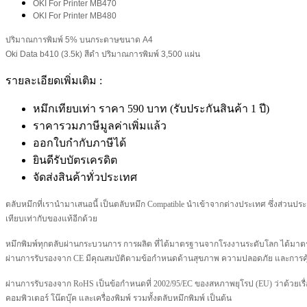
OKI For Printer MB470
OKI For Printer MB480
ปริมาณการพิมพ์ 5% บนกระดาษขนาด A4
Oki Data b410 (3.5k) สีดำ ปริมาณการพิมพ์ 3,500 แผ่น
รายละเอียดเพิ่มเติม :
หมึกเทียบเท่า ราคา 590 บาท (รับประกันสินค้า 1 ปี)
ราคารวมภาษีมูลค่าเพิ่มแล้ว
ออกใบกำกับภาษีได้
ยินดีรับบัตรเครดิต
จัดส่งสินค้าทั่วประเทศ
ตลับหมึกที่เรานำมาเสนอนี้ เป็นตลับหมึก Compatible นำเข้าจากต่างประเทศ ซึ่งส่วน
เทียบเท่ากับของแท้อีกด้วย
หมึกพิมพ์ทุกตลับผ่านกระบวนการ การผลิต ที่ได้มาตรฐานจากโรงงานระดับโลก ได้มา
ผ่านการรับรองจาก CE มีคุณสมบัติตามข้อกำหนดด้านสุขภาพ ความปลอดภัย และการคุ้ม
ผ่านการรับรองจาก RoHS เป็นข้อกำหนดที่ 2002/95/EC ของสหภาพยุโรป (EU) ว่าด้วยเรื่อ
คอมพิวเตอร์ โน๊ตบุ๊ค และเครื่องพิมพ์ รวมทั้งตลับหมึกพิมพ์ เป็นต้น