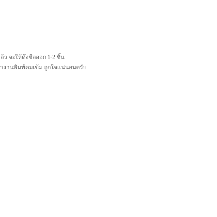
้ว จะให้ดึงซีลออก 1-2 ชิ้น
งว่างานพิมพ์คมเข้ม ถูกใจแน่นอนครับ