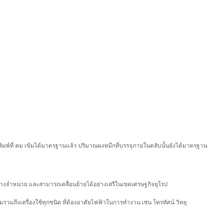
ิมพ์ที่ คม เข้มได้มาตรฐานแล้ว ปริมาณผงหมึกที่บรรจุภายในตลับนั้นยังได้มาตรฐาน
งจำหน่าย และสามารถเคลื่อนย้ายได้อย่างเสรีในเขตเศรษฐกิจยุโรป
รวมถึงเครื่องใช้ทุกชนิด ที่ต้องอาศัยไฟฟ้าในการทำงาน เช่น โทรทัศน์ วิทยุ