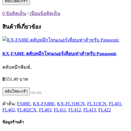
หยิบใส่ตะกร้า
0 ข้อคิดเห็น
/
เขียนข้อคิดเห็น
สินค้าที่เกี่ยวข้อง
KX-FA88E ตลับหมึกโทนเนอร์เทียบเท่าสำหรับ Panasonic
ตลับหมึกพิมพ์..
฿551.40 บาท
หยิบใส่ตะกร้า
คำค้น:
FA88E
,
KX-FA88E
,
KX-FL318CN
,
FL313CN
,
FL401
,
FL402
,
FL402CX
,
FL403
,
FL411
,
FL412
,
FL413
,
FL422
ข้อมูลร้านค้า