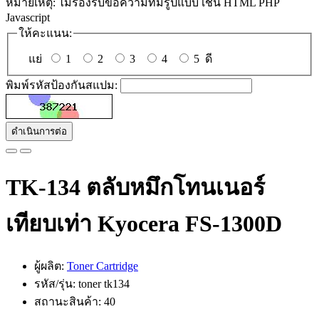
หมายเหตุ:
ไม่รองรับข้อความที่มีรูปแบบ เช่น HTML PHP
Javascript
ให้คะแนน:
แย่
1
2
3
4
5
ดี
พิมพ์รหัสป้องกันสแปม:
ดำเนินการต่อ
TK-134 ตลับหมึกโทนเนอร์
เทียบเท่า Kyocera FS-1300D
ผู้ผลิต:
Toner Cartridge
รหัส/รุ่น: toner tk134
สถานะสินค้า: 40