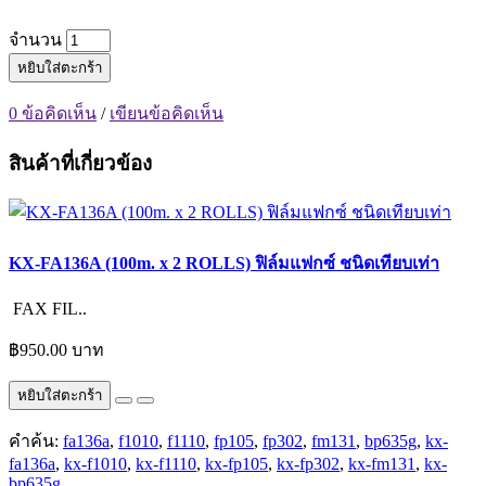
จำนวน
หยิบใส่ตะกร้า
0 ข้อคิดเห็น
/
เขียนข้อคิดเห็น
สินค้าที่เกี่ยวข้อง
KX-FA136A (100m. x 2 ROLLS) ฟิล์มแฟกซ์ ชนิดเทียบเท่า
FAX FIL..
฿950.00 บาท
หยิบใส่ตะกร้า
คำค้น:
fa136a
,
f1010
,
f1110
,
fp105
,
fp302
,
fm131
,
bp635g
,
kx-
fa136a
,
kx-f1010
,
kx-f1110
,
kx-fp105
,
kx-fp302
,
kx-fm131
,
kx-
bp635g