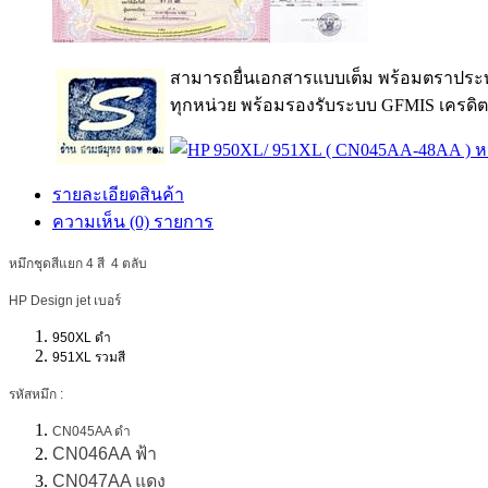
สามารถยื่นเอกสารแบบเต็ม พร้อมตราประท
ทุกหน่วย พร้อมรองรับระบบ GFMIS เครดิต
รายละเอียดสินค้า
ความเห็น (0) รายการ
หมึกชุดสีแยก 4 สี 4 ตลับ
HP Design jet เบอร์
950XL ดำ
951XL รวมสี
รหัสหมึก :
CN045AA ดำ
CN046AA ฟ้า
CN047AA แดง