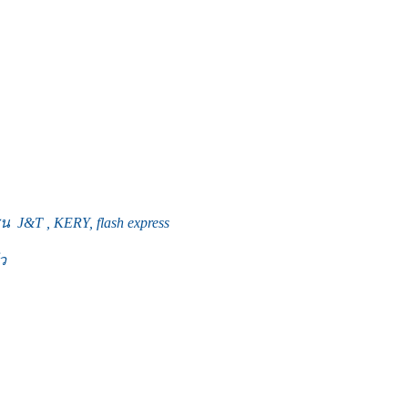
J&T , KERY, flash express
ว