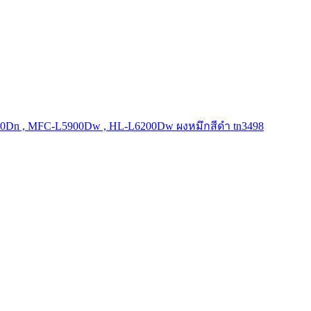
600Dn , MFC-L5900Dw , HL-L6200Dw ผงหมึกสีดำ tn3498