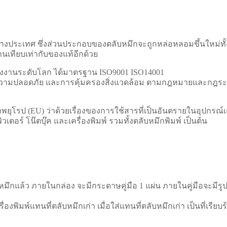
กต่างประเทศ ซึ่งส่วนประกอบของตลับหมึกจะถูกหล่อหลอมขึ้นใหม่ทั
นเทียบเท่ากับของแท้อีกด้วย
รงงานระดับโลก ได้มาตรฐาน ISO9001 ISO14001
วามปลอดภัย และการคุ้มครองสิ่งแวดล้อม ตามกฎหมายและกฎระเบี
โรป (EU) ว่าด้วยเรื่องของการใช้สารที่เป็นอันตรายในอุปกรณ์เคร
เตอร์ โน๊ตบุ๊ค และเครื่องพิมพ์ รวมทั้งตลับหมึกพิมพ์ เป็นต้น
มึกแล้ว ภายในกล่อง จะมีกระดาษคู่มือ 1 แผ่น ภายในคู่มือจะมีรูป
งพิมพ์แทนที่ตลับหมึกเก่า เมื่อใส่แทนที่ตลับหมึกเก่า เป็นที่เรียบ