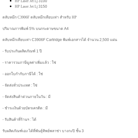
HP Laser Jet Lj
3100
HP Laser Jet Lj
3150
ตลับหมึก
C3906F ตลับหมึกเทียบเท่า สำหรับ HP
ปริมาณการพิมพ์ 5% บนกระดาษขนาด A4
ตลับหมึกเทียบเท่า
C3906F Cartridge พิมพ์เอกสารได้ จำนวน 2,500
แผ่น
- รับประกันผลิตภัณฑ์ 1 ปี
- ราคารวมภาษีมูลค่าเพิ่มแล้ว : ใช่
- ออกใบกำกับภาษีได้ : ใช่
- จัดส่งทั่วประเทศ : ใช่
- จัดส่งสินค้าด่วนภายในวัน : มี
- ชำระเงินด้วยบัตรเครดิต : มี
- รับสินค้าที่ร้านฯ : ได้
รับผลิตภัณฑ์เอง ได้ที่พันธุ์ทิพย์พลาซ่า บางกะปิ ชั้น 3