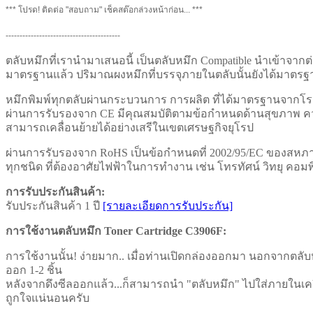
*** โปรด! ติดต่อ "สอบถาม" เช็คสต๊อกล่วงหน้าก่อน... ***
-----------------------------------------
ตลับหมึกที่เรานำมาเสนอนี้ เป็นตลับหมึก Compatible นำเข้าจา
มาตรฐานแล้ว ปริมาณผงหมึกที่บรรจุภายในตลับนั้นยังได้มาตรฐา
หมึกพิมพ์ทุกตลับผ่านกระบวนการ การผลิต ที่ได้มาตรฐานจากโ
ผ่านการรับรองจาก CE มีคุณสมบัติตามข้อกำหนดด้านสุขภาพ ค
สามารถเคลื่อนย้ายได้อย่างเสรีในเขตเศรษฐกิจยุโรป
ผ่านการรับรองจาก RoHS เป็นข้อกำหนดที่ 2002/95/EC ของสหภาพยุ
ทุกชนิด ที่ต้องอาศัยไฟฟ้าในการทำงาน เช่น โทรทัศน์ วิทยุ คอมพิว
การรับประกันสินค้า:
รับประกันสินค้า 1 ปี
[รายละเอียดการรับประกัน]
การใช้งานตลับหมึก Toner Cartridge
C3906F
:
การใช้งานนั้น! ง่ายมาก.. เมื่อท่านเปิดกล่องออกมา นอกจากตลับห
ออก 1-2 ชิ้น
หลังจากดึงซีลออกแล้ว...ก็สามารถนำ "ตลับหมึก" ไปใส่ภายในเครื่อ
ถูกใจแน่นอนครับ