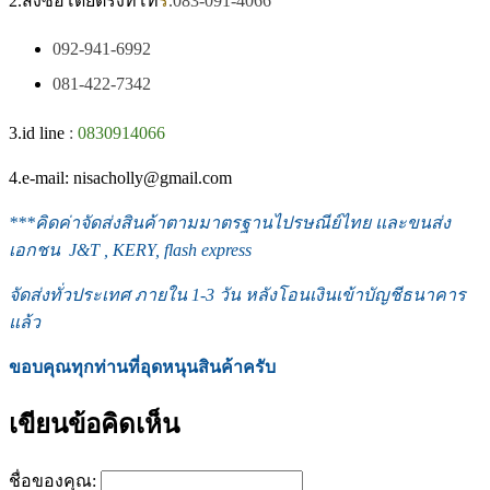
2.สั่งซื้อโดยตรงที่โท
ร
.083-091-4066
092-941-6992
081-422-7342
3.id line
:
0830914066
4.e-mail: nisacholly@gmail.com
***
คิดค่าจัดส่งสินค้าตามมาตรฐานไปรษณีย์ไทย และขนส่ง
เอกชน J&T , KERY, flash express
จัดส่งทั่วประเทศ ภายใน 1-3
วัน หลังโอนเงินเข้าบัญชีธนาคาร
แล้ว
ขอบคุณทุกท่านที่อุดหนุนสินค้าครับ
เขียนข้อคิดเห็น
ชื่อของคุณ: