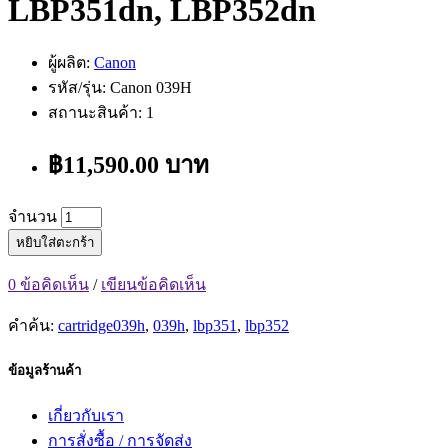
LBP351dn, LBP352dn
ผู้ผลิต:
Canon
รหัส/รุ่น: Canon 039H
สถานะสินค้า: 1
฿11,590.00 บาท
จำนวน
หยิบใส่ตะกร้า
0 ข้อคิดเห็น
/
เขียนข้อคิดเห็น
คำค้น:
cartridge039h
,
039h
,
lbp351
,
lbp352
ข้อมูลร้านค้า
เกี่ยวกับเรา
การสั่งซื้อ / การจัดส่ง