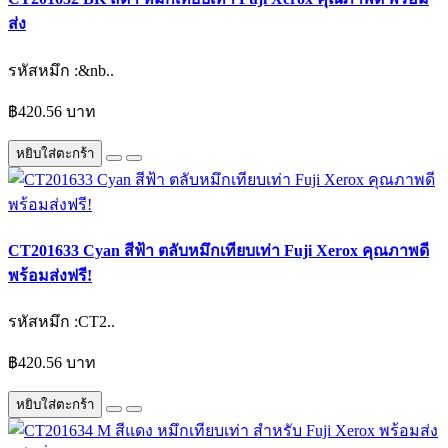
ส่ง
รหัสหมึก :&nb..
฿420.56 บาท
หยิบใส่ตะกร้า
CT201633 Cyan สีฟ้า ตลับหมึกเทียบเท่า Fuji Xerox คุณภาพดี
พร้อมส่งฟรี!
รหัสหมึก :CT2..
฿420.56 บาท
หยิบใส่ตะกร้า