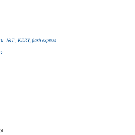
J&T , KERY, flash express
ว
pt