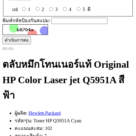
แย่
1
2
3
4
5
ดี
พิมพ์รหัสป้องกันสแปม:
ดำเนินการต่อ
ตลับหมึกโทนเนอร์แท้ Original
HP Color Laser jet Q5951A สี
ฟ้า
ผู้ผลิต:
Hewlett-Packard
รหัส/รุ่น: Toner HP Q5951A Cyan
คะแนนสะสม: 102
สถานะสินค้า: 7