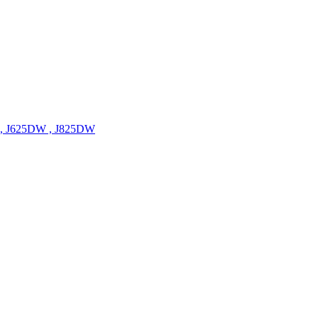
W , J625DW , J825DW