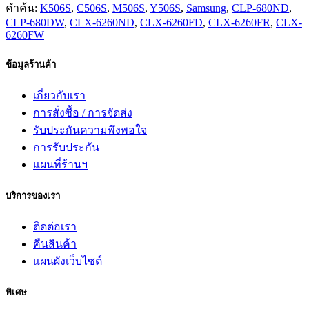
คำค้น:
K506S
,
C506S
,
M506S
,
Y506S
,
Samsung
,
CLP-680ND
,
CLP-680DW
,
CLX-6260ND
,
CLX-6260FD
,
CLX-6260FR
,
CLX-
6260FW
ข้อมูลร้านค้า
เกี่ยวกับเรา
การสั่งซื้อ / การจัดส่ง
รับประกันความพึงพอใจ
การรับประกัน
แผนที่ร้านฯ
บริการของเรา
ติดต่อเรา
คืนสินค้า
แผนผังเว็บไซต์
พิเศษ