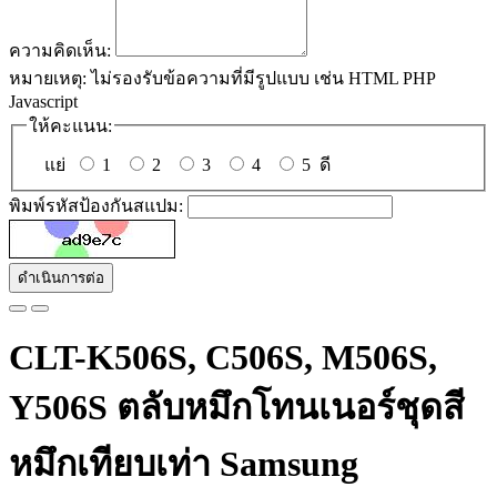
ความคิดเห็น:
หมายเหตุ:
ไม่รองรับข้อความที่มีรูปแบบ เช่น HTML PHP
Javascript
ให้คะแนน:
แย่
1
2
3
4
5
ดี
พิมพ์รหัสป้องกันสแปม:
ดำเนินการต่อ
CLT-K506S, C506S, M506S,
Y506S ตลับหมึกโทนเนอร์ชุดสี
หมึกเทียบเท่า Samsung