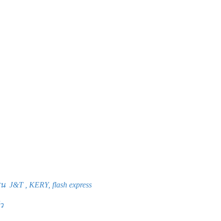
J&T , KERY, flash express
ว