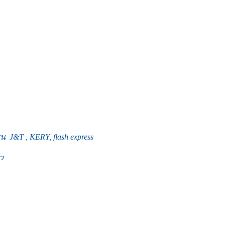
J&T , KERY, flash express
ว