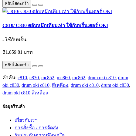
หยิบใส่ตะกร้า
C810/ C830 ตลับหมึกเทียบเท่า ใช้กับพริ้นเตอร์ OKI
- ใช้กับพริ้น..
฿1,859.81 บาท
หยิบใส่ตะกร้า
คำค้น:
c810
,
c830
,
mc852
,
mc860
,
mc862
,
drum oki c810
,
drum
oki c830
,
drum oki c810
,
สีเหลือง
,
drum oki c810
,
drum oki c830
,
drum oki c810 สีเหลือง
ข้อมูลร้านค้า
เกี่ยวกับเรา
การสั่งซื้อ / การจัดส่ง
รับประกันความพึงพอใจ