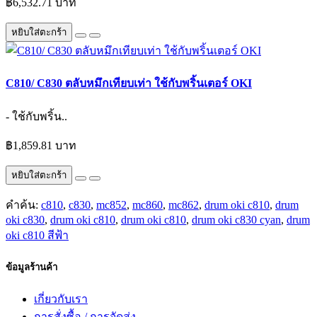
฿6,532.71 บาท
หยิบใส่ตะกร้า
C810/ C830 ตลับหมึกเทียบเท่า ใช้กับพริ้นเตอร์ OKI
- ใช้กับพริ้น..
฿1,859.81 บาท
หยิบใส่ตะกร้า
คำค้น:
c810
,
c830
,
mc852
,
mc860
,
mc862
,
drum oki c810
,
drum
oki c830
,
drum oki c810
,
drum oki c810
,
drum oki c830 cyan
,
drum
oki c810 สีฟ้า
ข้อมูลร้านค้า
เกี่ยวกับเรา
การสั่งซื้อ / การจัดส่ง